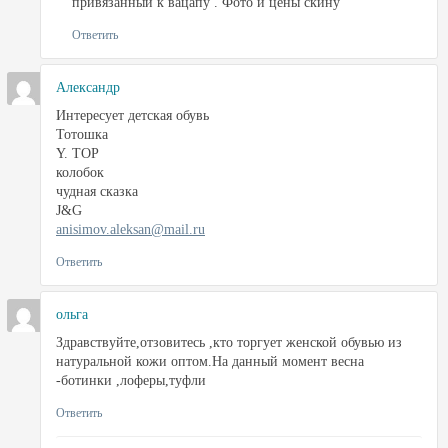
привязанный к вацапу . Фото и цены скину
Ответить
Александр
Интересует детская обувь
Тотошка
Y. TOP
колобок
чудная сказка
J&G
anisimov.aleksan@mail.ru
Ответить
ольга
Здравствуйте,отзовитесь ,кто торгует женской обувью из
натуральной кожи оптом.На данный момент весна
-ботинки ,лоферы,туфли
Ответить