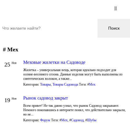
# Мех
Меховые жилетки на Садоводе
25
Ноя
Жилетка – универсальная вещь, которая идеально подходит для
осенне-весеннего сезона. Данные изделия могут быть выполнены из
синтетических волокон, а также...
Категории:
Товары
,
Товары Садовода
Теги: #
Мех
Рынок садовод закрыт
19
Ноя
Всем привет! Не так давно узнал, что рынок Садовод закрывают.
Немного покопавшись в интернете понял, что действительно закрыли,
но не...
Категории:
Форум
Теги: #
Мех
, #
Садовод
, #
Шубы