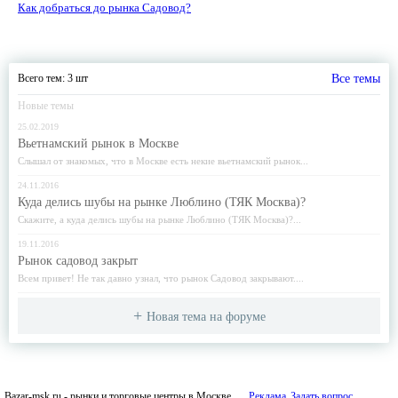
Как добраться до рынка Садовод?
Всего тем: 3 шт
Все темы
Новые темы
25.02.2019
Вьетнамский рынок в Москве
Слышал от знакомых, что в Москве есть некие вьетнамский рынок...
24.11.2016
Куда делись шубы на рынке Люблино (ТЯК Москва)?
Скажите, а куда делись шубы на рынке Люблино (ТЯК Москва)?...
19.11.2016
Рынок садовод закрыт
Всем привет! Не так давно узнал, что рынок Садовод закрывают....
Новая тема на форуме
Bazar-msk.ru - рынки и торговые центры в Москве
Реклама
Задать вопрос